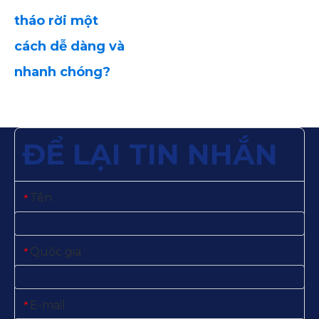
tháo rời một
cách dễ dàng và
nhanh chóng?
ĐỂ LẠI TIN NHẮN
Tên
*
Quốc gia
*
E-mail
*