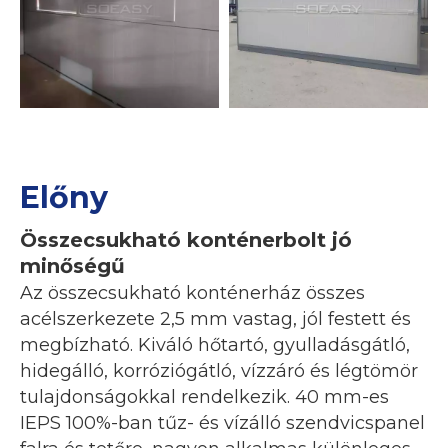
Előny
Összecsukható konténerbolt jó
minőségű
Az összecsukható konténerház összes
acélszerkezete 2,5 mm vastag, jól festett és
megbízható. Kiváló hőtartó, gyulladásgátló,
hidegálló, korróziógátló, vízzáró és légtömör
tulajdonságokkal rendelkezik. 40 mm-es
IEPS 100%-ban tűz- és vízálló szendvicspanel