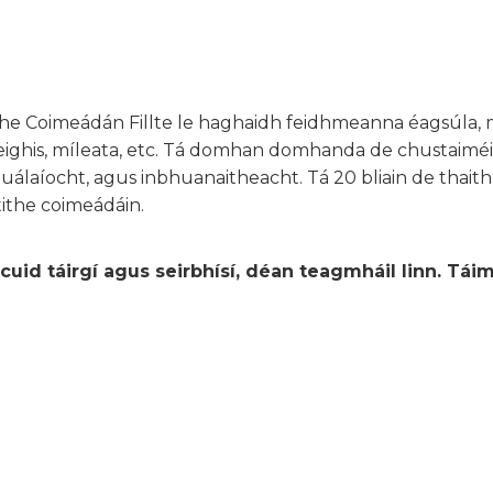
the Coimeádán Fillte le haghaidh feidhmeanna éagsúla, 
, leighis, míleata, etc. Tá domhan domhanda de chustaiméi
uálaíocht, agus inbhuanaitheacht. Tá 20 bliain de thaithí
tithe coimeádáin.
cuid táirgí agus seirbhísí, déan teagmháil linn. Tái