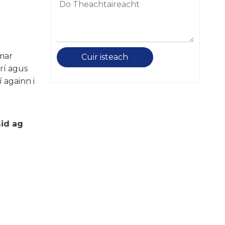
mar
Cuir isteach
rí agus
 againn i
mid ag