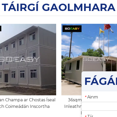
TÁIRGÍ GAOLMHARA
Ainm
*
an Champa ar Chostas Íseal
36sqm Só Teach Coime
ch Coimeádán Inscortha
Inleathnaithe Saoire Vill
Réamhdhéanta
Tír