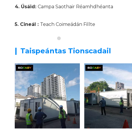
4. Úsáid:
Campa Saothair Réamhdhéanta
5. Cineál
:
Teach Coimeádán Fillte
|
Taispeántas Tionscadail