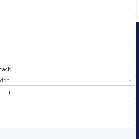
Campa
TEAGMHÁIL LINN
p
WhatsApp: +86-156-2541-8620
Líne Talún: +86-757-8335-3895
Fón: +86-156-2541-8620
anach
R-phost:
export@soeasyhouse.com
ú
Seoladh: Uimh.7 Wende 4
street, Dawang High-Tech
acht
Zone, Zhaoqing, Guangdong, an tSín
n tSuímh.
Beartas Príobháideachta.