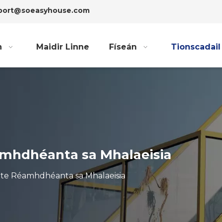
xport@soeasyhouse.com
h
Maidir Linne
Físeán
Tionscadail
mhdhéanta sa Mhalaeisia
te Réamhdhéanta sa Mhalaeisia