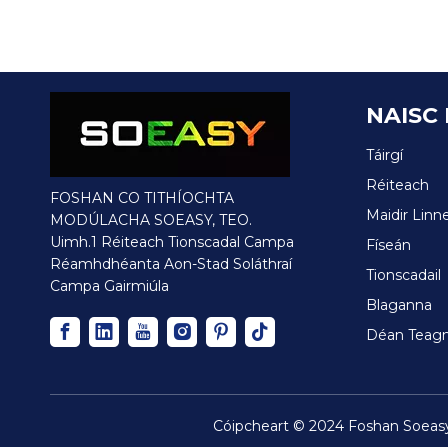
NAISC
Táirgí
Réiteach
FOSHAN CO TITHÍOCHTA
Maidir Linn
MODÚLACHA SOEASY, TEO.
Uimh.1 Réiteach Tionscadal Campa
Físeán
Réamhdhéanta Aon-Stad Soláthraí
Tionscadail
Campa Gairmiúla
Blaganna
Déan Teagm
Cóipcheart © 2024 Foshan Soeasy 