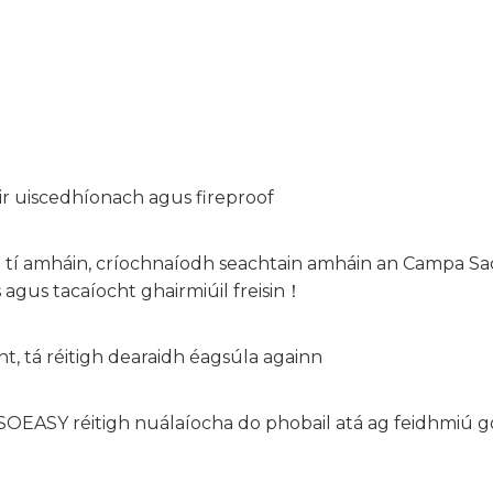
air uiscedhíonach agus fireproof
l tí amháin, críochnaíodh seachtain amháin an Campa Sa
 agus tacaíocht ghairmiúil freisin！
int, tá réitigh dearaidh éagsúla againn
SOEASY réitigh nuálaíocha do phobail atá ag feidhmiú 