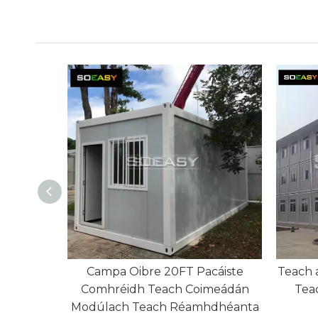
 Fillte
Campa Oibre 20FT Pacáiste
Teach 
hair
Comhréidh Teach Coimeádán
Tea
Modúlach Teach Réamhdhéanta