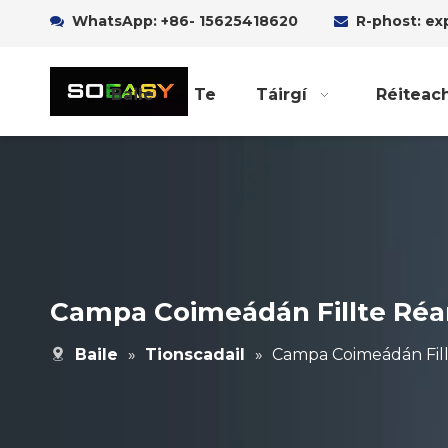
WhatsApp:
+86- 15625418620
R-phost: e


Baile
Te
Táirgí
Réiteac
Campa Coimeádán Fillte Réa
Baile
»
Tionscadail
»
Campa Coimeádán Fill