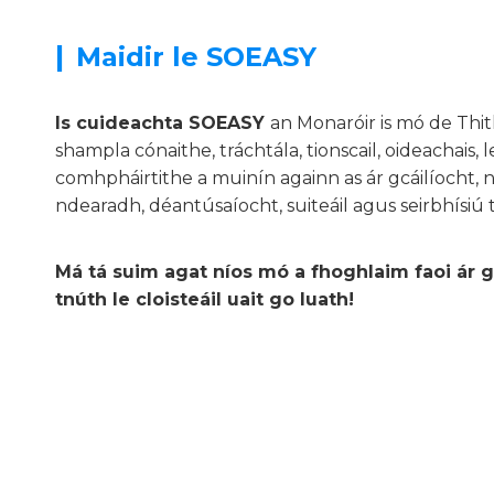
|
Maidir le SOEASY
Is cuideachta SOEASY
an Monaróir is mó de Thi
shampla cónaithe, tráchtála, tionscail, oideachais
comhpháirtithe a muinín againn as ár gcáilíocht, n
ndearadh, déantúsaíocht, suiteáil agus seirbhísiú 
Má tá suim agat níos mó a fhoghlaim faoi ár g
tnúth le cloisteáil uait go luath!