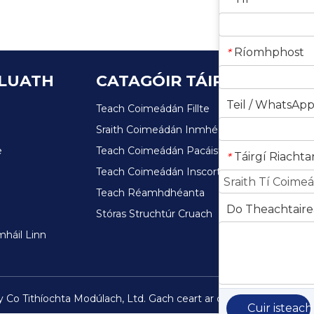
*
Ríomhphost
*
 LUATH
CATAGÓIR TÁIRGÍ
Teil / WhatsAp
Teach Coimeádán Fillte
Sraith Coimeádán Inmhéadaithe
e
Teach Coimeádán Pacáiste Comhréidh
Táirgí Riacht
*
Teach Coimeádán Inscortha
Teach Réamhdhéanta
Do Theachtaire
Stóras Struchtúr Cruach
háil Linn
Co Tithíochta Modúlach, Ltd. Gach ceart ar cosaint.
Léarscáil a
Cuir isteach