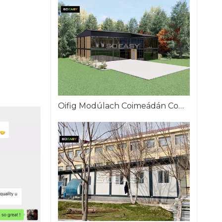
Oifig Modúlach Coimeádán Comhréidh Go dtí an tSeirbia