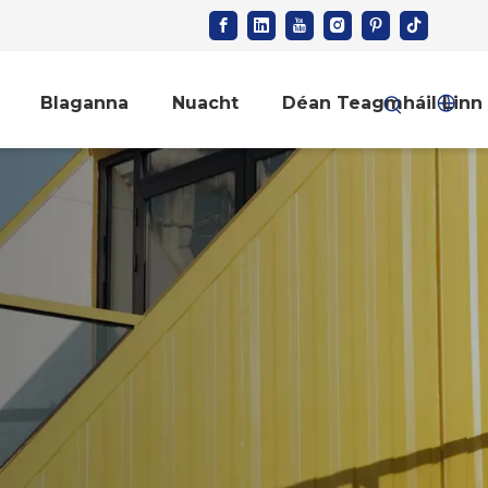
Blaganna
Nuacht
Déan Teagmháil Linn