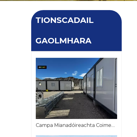
TIONSCADAIL
GAOLMHARA
Campa Mianadóireachta Coimeádán Inscortha Modúlach Go dtí an Airgintín