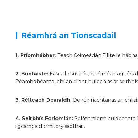
|
Réamhrá an Tionscadail
1. Príomhábhar:
Teach Coimeádán Fillte le hábh
2.
Buntáiste:
Éasca le suiteáil,
2 nóiméad ag tógái
Réamhdhéanta, bhí an cliant buíoch as ár seirbhís
3.
Réiteach Dearaidh:
De réir riachtanas an chlia
4.
Seirbhís Foriomlán:
Soláthraíonn cuideachta 
i gcampa dormitory saothair.