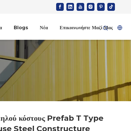
α
Blogs
Νέα
Επικοινωνήστε Μαζί Μας
ηλού κόστους Prefab T Type
se Steel Constructure