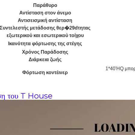
Παράθυρο
Αντίσταση στον άνεμο
Αντισεισμική αντίσταση
Συντελεστής μετάδοσης θερ�29dτητας
εξωτερικού και εσωτερικού τοίχου
Ικανότητα φόρτωσης της στέγης
Χρόνος Παράδοσης
Διάρκεια ζωής
1*40'HQ μπορ
Φόρτωση κοντέινερ
η του T House