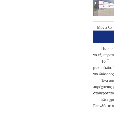
Μοντέλο:
Παρουσι
να εξυπηρετε
Το T Ho
μακροζωία.
για διάφορες
Ένα από
παρέχοντας 
σταθερότητα
Είτε χρ
Επενδύστε σ