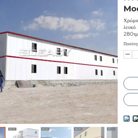
Mod
Χρώμα 
λευκό.
280τμ
Ποσότη