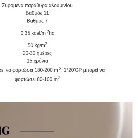
Συρόμενα παράθυρα αλουμινίου
Βαθμός 11
Βαθμός 7
2
0,35 kcal/m
hc
2
50 kg/m
20-30 ημέρες
15 χρόνια
2
εί να φορτώσει 180-200 m
, 1*20'GP μπορεί να
2
φορτώσει 80-100 m