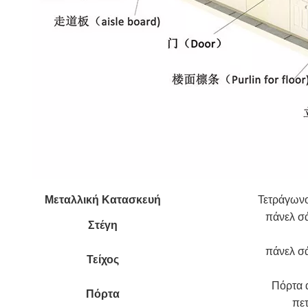
Μεταλλική Κατασκευή
Τετράγωνο
πάνελ σ
Στέγη
πάνελ σ
Τείχος
Πόρτα 
Πόρτα
πε