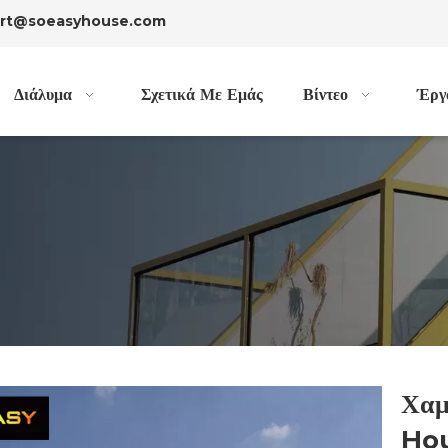
port@soeasyhouse.com
Διάλυμα
Σχετικά Με Εμάς
Βίντεο
Έργ
Χαμ
Hou