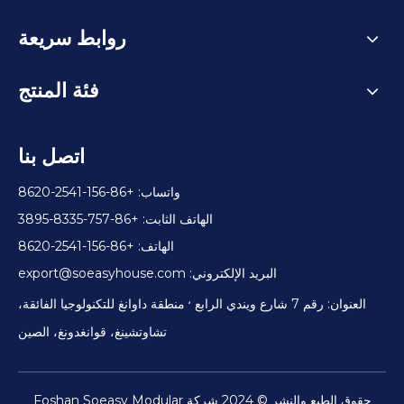
روابط سريعة
فئة المنتج
اتصل بنا
واتساب: +86-156-2541-8620
الهاتف الثابت: +86-757-8335-3895
الهاتف: +86-156-2541-8620
البريد الإلكتروني:
export@soeasyhouse.com
،
العنوان: رقم 7 شارع ويندي الرابع
منطقة داوانغ للتكنولوجيا الفائقة،
تشاوتشينغ، قوانغدونغ، الصين
حقوق الطبع والنشر © 2024 شركة Foshan Soeasy Modular