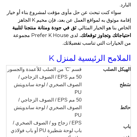
البارد.
سواء كنت تبحث عن حل مأوى مؤقت لمشروع بناء أو خيار
إقامة موثوق به لمواقع العمل عن بعد، فإن مخيم K الجاهز
الخاص بنا هو الخيار المثالي.
ثق في جودة ومتانة منتجنا لتلبية
احتياجاتك وتجاوز توقعاتك.
لدى Prefer K House مجموعة
من الخيارات التي تناسب تفضيلاتك.
الملامح الرئيسية لمنزل K
الهيكل الصلب
قسم 'C' من الصلب للأعمدة والجسور
50 مم EPS / الصوف الزجاجي /
سَطح
الصوف الصخري / لوحة ساندويتش
PU
50 مم EPS / الصوف الزجاجي /
حائط
الصوف الصخري / لوحة ساندويتش
PU
EPS / زجاج وو / الصوف الصخري /
باب
باب لوحة شطيرة PU أو باب فولاذي