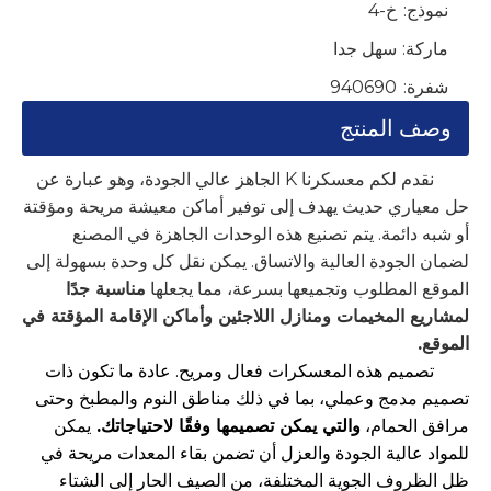
نموذج:
خ-4
ماركة:
سهل جدا
شفرة:
940690
وصف المنتج
نقدم لكم معسكرنا K الجاهز عالي الجودة، وهو عبارة عن
حل معياري حديث يهدف إلى توفير أماكن معيشة مريحة ومؤقتة
أو شبه دائمة. يتم تصنيع هذه الوحدات الجاهزة في المصنع
لضمان الجودة العالية والاتساق. يمكن نقل كل وحدة بسهولة إلى
الموقع المطلوب وتجميعها بسرعة، مما يجعلها
مناسبة جدًا
لمشاريع المخيمات ومنازل اللاجئين وأماكن الإقامة المؤقتة في
الموقع.
تصميم هذه المعسكرات فعال ومريح. عادة ما تكون ذات
تصميم مدمج وعملي، بما في ذلك مناطق النوم والمطبخ وحتى
مرافق الحمام،
والتي يمكن تصميمها وفقًا لاحتياجاتك.
يمكن
للمواد عالية الجودة والعزل أن تضمن بقاء المعدات مريحة في
ظل الظروف الجوية المختلفة، من الصيف الحار إلى الشتاء