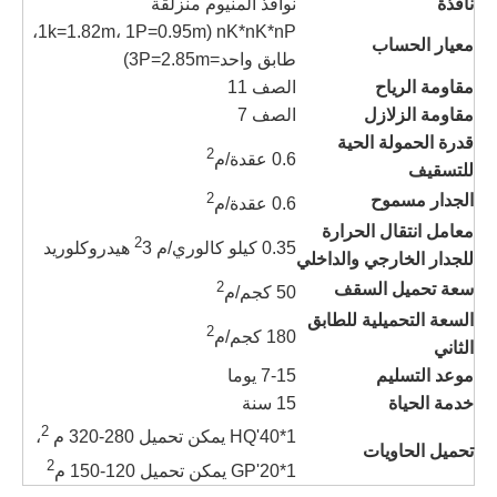
نافذة
نوافذ ألمنيوم منزلقة
nK*nK*nP (1k=1.82m، 1P=0.95m،
معيار الحساب
طابق واحد=3P=2.85m)
مقاومة الرياح
الصف 11
مقاومة الزلازل
الصف 7
قدرة الحمولة الحية
2
0.6 عقدة/م
للتسقيف
2
الجدار مسموح
0.6 عقدة/م
معامل انتقال الحرارة
2
0.35 كيلو كالوري/م
3 هيدروكلوريد
للجدار الخارجي والداخلي
2
سعة تحميل السقف
50 كجم/م
السعة التحميلية للطابق
2
180 كجم/م
الثاني
موعد التسليم
7-15 يوما
خدمة الحياة
15 سنة
2
1*40'HQ يمكن تحميل 280-320 م
،
تحميل الحاويات
2
1*20'GP يمكن تحميل 120-150 م